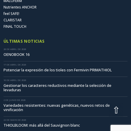
MALOFERM
Nutrientes ANCHOR
feel SAFE!
CLARISTAR
FINAL TOUCH
ÚLTIMAS NOTICIAS
28 DE ABRIL DE 2026
OENOBOOK 16
17 DE ABRIL DE 2026
Potenciar la expresión de los tioles con Fermivin PRIMATHIOL
16 DE ABRIL DE 2026
Gestionar los caracteres reductivos mediante la selección de
levaduras
2 DE JUNIO DE 2026
Variedades resistentes: nuevas genéticas, nuevos retos de
⇧
vinificación
22 DE MAYO DE 2026
THIOLBLOOM: más allá del Sauvignon blanc