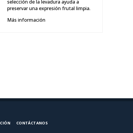
selección de la levadura ayuda a
nue
preservar una expresión frutal limpia.
la e
com
Más información
ext
has
Más
ACIÓN
CONTÁCTANOS