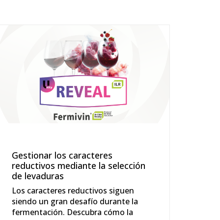
Gestionar los caracteres
Var
reductivos mediante la selección
gen
de levaduras
vini
Los caracteres reductivos siguen
Las 
siendo un gran desafío durante la
cont
fermentación. Descubra cómo la
sos