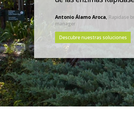
Antonio Álamo Aroca
,
Rapidase b
manager
Descubre nuestras soluciones