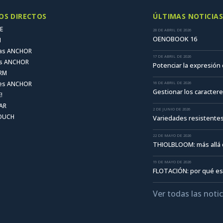
OS DIRECTOS
ÚLTIMAS NOTICIAS
E
28 DE ABRIL DE 2026
OENOBOOK 16
N
ras ANCHOR
17 DE ABRIL DE 2026
as ANCHOR
Potenciar la expresión
RM
tes ANCHOR
16 DE ABRIL DE 2026
Gestionar los caracter
!
AR
2 DE JUNIO DE 2026
TOUCH
Variedades resistentes
22 DE MAYO DE 2026
THIOLBLOOM: más allá 
19 DE MAYO DE 2026
FLOTACIÓN: por qué es
Ver todas las noti