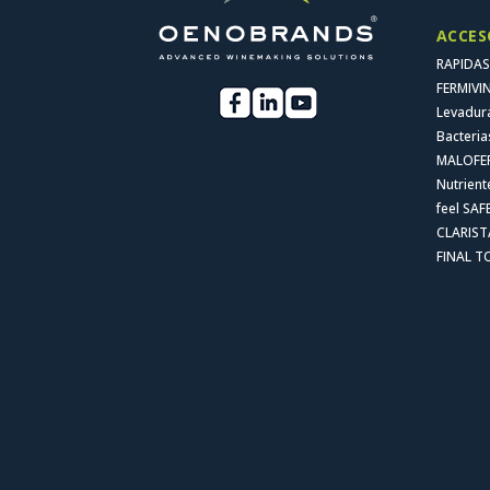
ACCES
RAPIDAS
FERMIVI
Levadu
Bacteri
MALOFE
Nutrien
feel SAFE
CLARIST
FINAL 