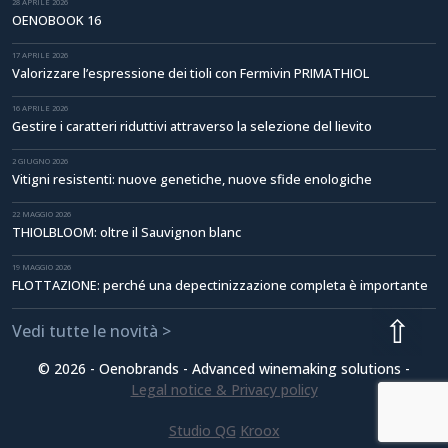
28 APRILE 2026
OENOBOOK 16
17 APRILE 2026
Valorizzare l’espressione dei tioli con Fermivin PRIMATHIOL
16 APRILE 2026
Gestire i caratteri riduttivi attraverso la selezione del lievito
2 GIUGNO 2026
Vitigni resistenti: nuove genetiche, nuove sfide enologiche
22 MAGGIO 2026
THIOLBLOOM: oltre il Sauvignon blanc
19 MAGGIO 2026
FLOTTAZIONE: perché una depectinizzazione completa è importante
⇧
Vedi tutte le novità
© 2026 - Oenobrands - Advanced winemaking solutions -
Legal notice & Privacy policy
Studio QG
Kroox